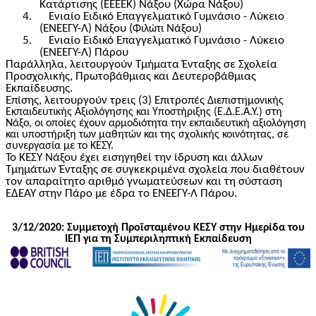
Κατάρτισης (ΕΕΕΕΚ) Νάξου (Χώρα Νάξου)
4.
Ενιαίο Ειδικό Επαγγελματικό Γυμνάσιο - Λύκειο
(ΕΝΕΕΓΥ-Λ) Νάξου (
Νάξου)
Φιλώτι
5.
Ενιαίο Ειδικό Επαγγελματικό Γυμνάσιο - Λύκειο
(ΕΝΕΕΓΥ-Λ) Πάρου
Παράλληλα, λειτουργούν Τμήματα Ένταξης σε Σχολεία
Προσχολικής, Πρωτοβάθμιας και Δευτεροβάθμιας
Εκπαίδευσης.
Επίσης, λειτουργούν τρεις (3) Επιτροπές
Διεπιστημονικής
Εκπαιδευτικής Αξιολόγησης και Υποστήριξης (Ε.Δ.Ε.Α.Υ.) στη
Νάξο, οι οποίες έχουν αρμοδιότητα την εκπαιδευτική αξιολόγηση
και υποστήριξη των μαθητών και της σχολικής κοινότητας, σε
συνεργασία με το ΚΕΣΥ.
Το ΚΕΣΥ Νάξου έχει εισηγηθεί την ίδρυση και άλλων
Τμημάτων Ένταξης σε συγκεκριμένα σχολεία που διαθέτουν
τον απαραίτητο αριθμό γνωματεύσεων και τη σύσταση
ΕΔΕΑΥ στην Πάρο με έδρα το ΕΝΕΕΓΥ-Λ Πάρου.
3/12/2020: Συμμετοχή Προϊσταμένου ΚΕΣΥ στην Ημερίδα του
ΙΕΠ για τη Συμπεριληπτική Εκπαίδευση