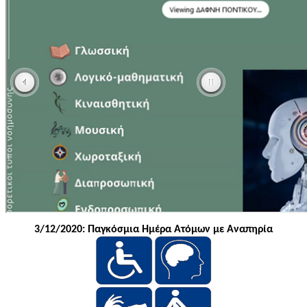
3/12/2020: Παγκόσμια Ημέρα Ατόμων με Αναπηρία